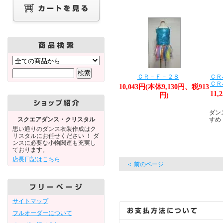
ＣＲ－Ｆ－２８
ＣＲ
ＣＲ
10,043円(本体9,130円、税913
11,
円)
ダン
スクエアダンス・クリスタル
すめ
思い通りのダンス衣装作成はク
リスタルにお任せください ！ ダ
ンスに必要な小物関連も充実し
ております。
店長日記はこちら
＜ 前のページ
サイトマップ
フルオーダーについて