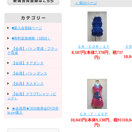
＜ 前のページ
■新入会登録ページ
■有料追加体験（1回分）
ＣＲ－ＣＯＲ－１７
ＣＲ
【会員】バトン育成・フラッ
8,107円(本体7,370円、税737
グ育成
10,
円)
【会員】チアダンス
【会員】バトンダンス
【会員】大人ダンス
【会員】クラブTシャツ（ピ
ンク）
★会員用★2026発表会DVD/B
lu-ray購入
ＣＲ－Ｆ－１５Ｐ
10,043円(本体9,130円、税913
10,
円)