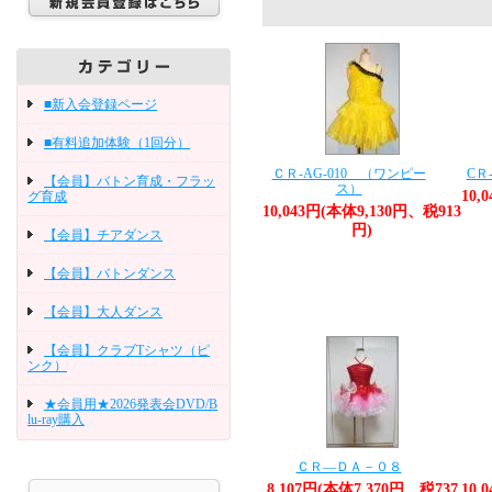
■新入会登録ページ
■有料追加体験（1回分）
ＣＲ-AG-010 （ワンピー
CＲ
【会員】バトン育成・フラッ
ス）
10,
グ育成
10,043円(本体9,130円、税913
円)
【会員】チアダンス
【会員】バトンダンス
【会員】大人ダンス
【会員】クラブTシャツ（ピ
ンク）
★会員用★2026発表会DVD/B
lu-ray購入
ＣＲ―ＤＡ－０８
8,107円(本体7,370円、税737
10,