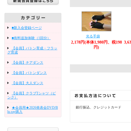
■新入会登録ページ
光る手袋
■有料追加体験（1回分）
2,178円(本体1,980円、税198
3,
円)
【会員】バトン育成・フラッ
グ育成
【会員】チアダンス
【会員】バトンダンス
【会員】大人ダンス
【会員】クラブTシャツ（ピ
ンク）
銀行振込、クレジットカード
★会員用★2026発表会DVD/B
lu-ray購入