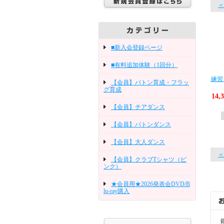
＜
■新入会登録ページ
■有料追加体験（1回分）
練習
【会員】バトン育成・フラッ
グ育成
14,
【会員】チアダンス
【会員】バトンダンス
【会員】大人ダンス
＜
【会員】クラブTシャツ（ピ
ンク）
★会員用★2026発表会DVD/B
lu-ray購入