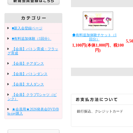
■新入会登録ページ
◆有料追加体験チケット（1
■有料追加体験（1回分）
回分）
5,
1,100円(本体1,000円、税100
【会員】バトン育成・フラッ
円)
グ育成
【会員】チアダンス
【会員】バトンダンス
【会員】大人ダンス
【会員】クラブTシャツ（ピ
ンク）
★会員用★2026発表会DVD/B
銀行振込、クレジットカード
lu-ray購入