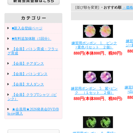
[並び順を変更]
・おすすめ順
・価格
■新入会登録ページ
■有料追加体験（1回分）
練習
練習用ポンポン 1. ピンク
ジ×
×黄色 (1セット ２個）
【会員】バトン育成・フラッ
88
グ育成
880円(本体800円、税80円)
【会員】チアダンス
【会員】バトンダンス
【会員】大人ダンス
練習
練習用ポンポン 5 紫×ピン
×
ク （１セット ２個）
【会員】クラブTシャツ（ピ
88
880円(本体800円、税80円)
ンク）
★会員用★2026発表会DVD/B
lu-ray購入