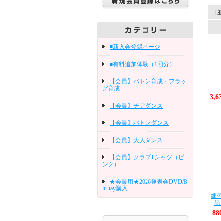
[
■新入会登録ページ
■有料追加体験（1回分）
【会員】バトン育成・フラッ
グ育成
3,
【会員】チアダンス
【会員】バトンダンス
【会員】大人ダンス
【会員】クラブTシャツ（ピ
ンク）
★会員用★2026発表会DVD/B
lu-ray購入
練
黒
8