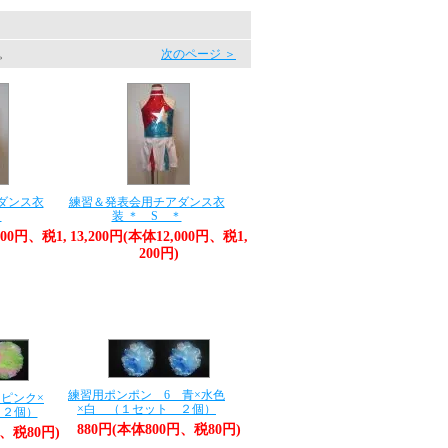
す。
次のページ ＞
ダンス衣
練習＆発表会用チアダンス衣
＊
装 ＊ S ＊
000円、税1,
13,200円(本体12,000円、税1,
200円)
練習用ポンポン 6 青×水色
ピンク×
×白 （１セット ２個）
 ２個）
880円(本体800円、税80円)
円、税80円)