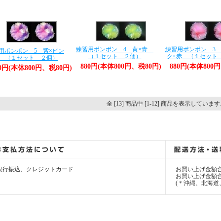
練習用ポンポン 4 黄×青
練習用ポンポン 3 
用ポンポン 5 紫×ピン
（１セット ２個）
ク×赤 （１セット
 （１セット ２個）
880円(本体800円、税80円)
880円(本体800
80円(本体800円、税80円)
全 [13] 商品中 [1-12] 商品を表示していま
銀行振込、クレジットカード
お買い上げ金額合
お買い上げ金額合計
(＊沖縄、北海道、