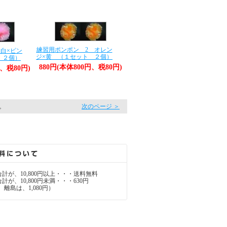
練習用ポンポン 2 オレン
白×ピン
ジ×黄 （１セット ２個）
 ２個）
880円(本体800円、税80円)
円、税80円)
す。
次のページ ＞
計が、10,800円以上・・・送料無料
が、10,800円未満・・・630円
離島は、1,080円）