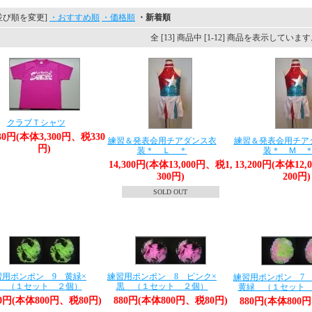
並び順を変更]
・おすすめ順
・価格順
・新着順
全 [13] 商品中 [1-12] 商品を表示していま
クラブＴシャツ
630円(本体3,300円、税330
練習＆発表会用チアダンス衣
練習＆発表会用チア
円)
装＊ Ｌ ＊
装＊ Ｍ 
14,300円(本体13,000円、税1,
13,200円(本体12,
300円)
200円)
SOLD OUT
習用ポンポン 9 黄緑×
練習用ポンポン 8 ピンク×
練習用ポンポン 7 
 （１セット ２個）
黒 （１セット ２個）
黄緑 （１セット
80円(本体800円、税80円)
880円(本体800円、税80円)
880円(本体800