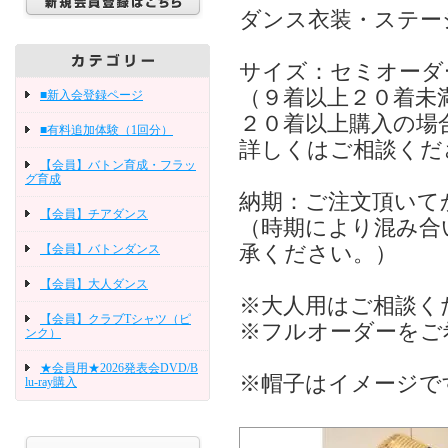
ダンス衣装・ステー
サイズ：セミオーダ
（９着以上２０着未
■新入会登録ページ
２０着以上購入の場
■有料追加体験（1回分）
詳しくはご相談くだ
【会員】バトン育成・フラッ
グ育成
納期：ご注文頂いて
【会員】チアダンス
（時期により混み合
【会員】バトンダンス
承ください。）
【会員】大人ダンス
※大人用はご相談く
【会員】クラブTシャツ（ピ
※フルオーダーをご
ンク）
★会員用★2026発表会DVD/B
※帽子はイメージで
lu-ray購入