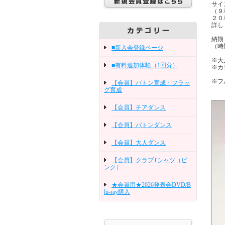
サイ
（９
２０
詳し
納期
（時
■新入会登録ページ
※大
■有料追加体験（1回分）
※カ
※フ
【会員】バトン育成・フラッ
グ育成
【会員】チアダンス
【会員】バトンダンス
【会員】大人ダンス
【会員】クラブTシャツ（ピ
ンク）
★会員用★2026発表会DVD/B
lu-ray購入