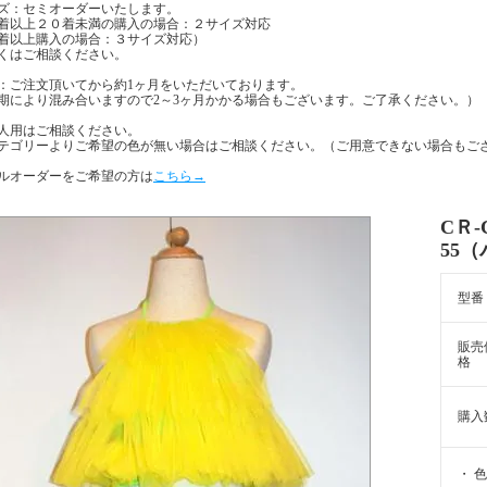
ズ：セミオーダーいたします。
着以上２０着未満の購入の場合：２サイズ対応
着以上購入の場合：３サイズ対応）
くはご相談ください。
：ご注文頂いてから約1ヶ月をいただいております。
期により混み合いますので2～3ヶ月かかる場合もございます。ご了承ください。）
人用はご相談ください。
テゴリーよりご希望の色が無い場合はご相談ください。（ご用意できない場合もご
ルオーダーをご希望の方は
こちら→
CＲ-
55
型番
販売
格
購入
・ 色