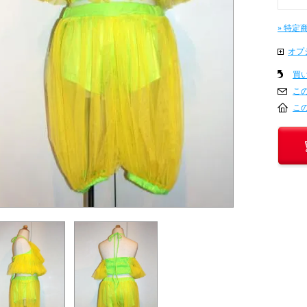
» 特定
オプ
買
こ
こ