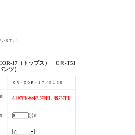
ざいます。）
COR-17（トップス） CＲ-T51
（パンツ）
ＣＲ－ＣＯＲ－１７／５１５５
価
8,107円(本体7,370円、税737円)
数
着