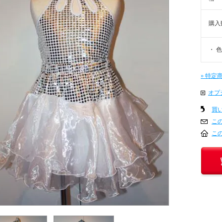
購入
・ 色
» 特定
オプ
買
こ
こ