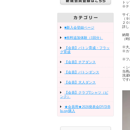
トッ
※テ
サイ
（９
２０
詳し
■新入会登録ページ
納期
■有料追加体験（1回分）
（時
※大
【会員】バトン育成・フラッ
※カ
グ育成
※フ
【会員】チアダンス
＜シ
当商
【会員】バトンダンス
洗濯
です
【会員】大人ダンス
【会員】クラブTシャツ（ピ
ンク）
★会員用★2026発表会DVD/B
lu-ray購入