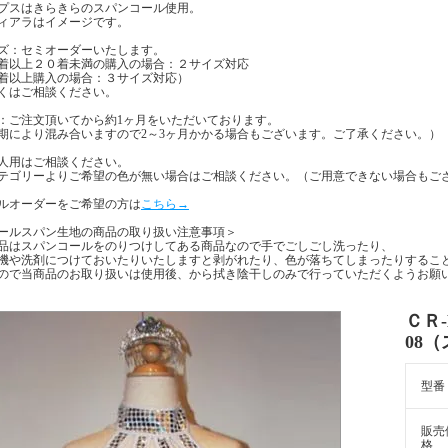
プスはきらきらのスパンコール使用。
ィアラはイメージです。
ズ：セミオーダーいたします。
着以上２０着未満の購入の場合：２サイズ対応
着以上購入の場合：３サイズ対応）
くはご相談ください。
：ご注文頂いてから約1ヶ月をいただいております。
期により混み合いますので2～3ヶ月かかる場合もございます。ご了承ください。）
人用はご相談ください。
テゴリーよりご希望の色が無い場合はご相談ください。（ご用意できない場合もご
ルオーダーをご希望の方は
こちら→
ールスパン生地の商品の取り扱い注意事項＞
品はスパンコールをのりつけしてある商品なので手でごしごし洗ったり、
機や洗剤につけておいたりいたしますと剥がれたり、色が落ちてしまったりするこ
ので当商品のお取り扱いは使用後、から拭き陰干しのみで行っていただくようお願
ＣＲ-
08
型番
販売
格