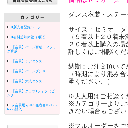
ダンス衣装・ステー
■新入会登録ページ
サイズ：セミオーダ
（９着以上２０着未
■有料追加体験（1回分）
２０着以上購入の場
【会員】バトン育成・フラッ
詳しくはご相談くだ
グ育成
【会員】チアダンス
納期：ご注文頂いて
【会員】バトンダンス
（時期により混み合
承ください。）
【会員】大人ダンス
【会員】クラブTシャツ（ピ
※大人用はご相談く
ンク）
※カテゴリーよりご
★会員用★2026発表会DVD/B
lu-ray購入
きない場合もござい
※フルオーダーをご