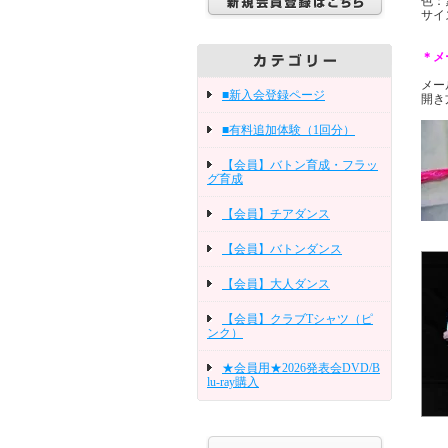
色：
サイ
＊メ
メー
■新入会登録ページ
開き
■有料追加体験（1回分）
【会員】バトン育成・フラッ
グ育成
【会員】チアダンス
【会員】バトンダンス
【会員】大人ダンス
【会員】クラブTシャツ（ピ
ンク）
★会員用★2026発表会DVD/B
lu-ray購入