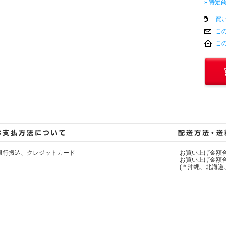
» 特定
買
こ
こ
銀行振込、クレジットカード
お買い上げ金額合
お買い上げ金額合計
(＊沖縄、北海道、