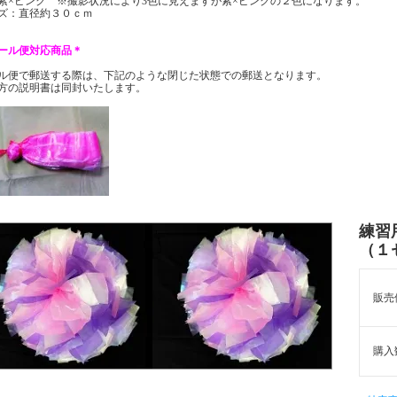
紫×ピンク ※撮影状況により3色に見えますが紫×ピンクの２色になります。
ズ：直径約３０ｃｍ
ール便対応商品＊
ル便で郵送する際は、下記のような閉じた状態での郵送となります。
方の説明書は同封いたします。
練習
（１
販売
購入