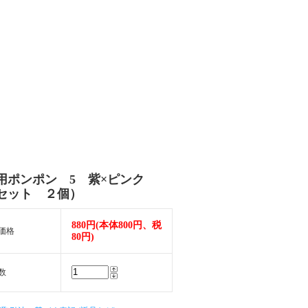
用ポンポン 5 紫×ピンク
セット ２個）
880円(本体800円、税
価格
80円)
数