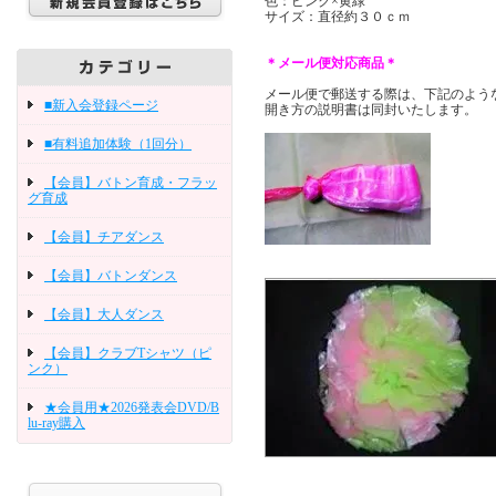
色：ピンク×黄緑
サイズ：直径約３０ｃｍ
＊メール便対応商品＊
メール便で郵送する際は、下記のよう
■新入会登録ページ
開き方の説明書は同封いたします。
■有料追加体験（1回分）
【会員】バトン育成・フラッ
グ育成
【会員】チアダンス
【会員】バトンダンス
【会員】大人ダンス
【会員】クラブTシャツ（ピ
ンク）
★会員用★2026発表会DVD/B
lu-ray購入