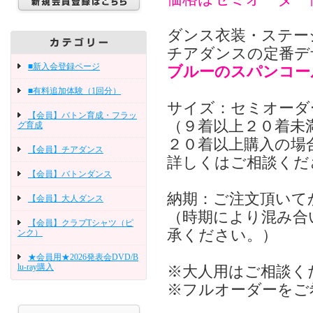
ダンス衣装・ステー
チアダンスの定番デ
■新入会登録ページ
ブルーのスパンコー
■有料追加体験（1回分）
サイズ：セミオーダ
【会員】バトン育成・フラッ
（９着以上２０着未
グ育成
２０着以上購入の場
【会員】チアダンス
詳しくはご相談くだ
【会員】バトンダンス
納期：ご注文頂いて
【会員】大人ダンス
（時期により混み合
【会員】クラブTシャツ（ピ
承ください。）
ンク）
★会員用★2026発表会DVD/B
lu-ray購入
※大人用はご相談く
※フルオーダーをご