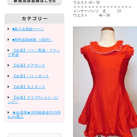
ウエスト 42～50
＝＝＝＝＝＝＝＝＝＝＝＝＝＝＝＝
インナーパンツ 丈 23
ウエスト 46～58
■新入会登録ページ
■有料追加体験（1回分）
【会員】バトン育成・フラッ
グ育成
【会員】チアダンス
【会員】バトンダンス
【会員】大人ダンス
【会員】クラブTシャツ（ピ
ンク）
★会員用★2026発表会DVD/B
lu-ray購入