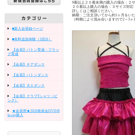
9着以上２０着未満の購入の場合：２
２０着以上購入の場合：３サイズ対応
詳しくはご相談ください。
納期：ご注文頂いてから約1ヶ月をい
（時期により混み合いますので2～3
■新入会登録ページ
■有料追加体験（1回分）
【会員】バトン育成・フラッ
グ育成
【会員】チアダンス
【会員】バトンダンス
【会員】大人ダンス
【会員】クラブTシャツ（ピ
ンク）
★会員用★2026発表会DVD/B
lu-ray購入