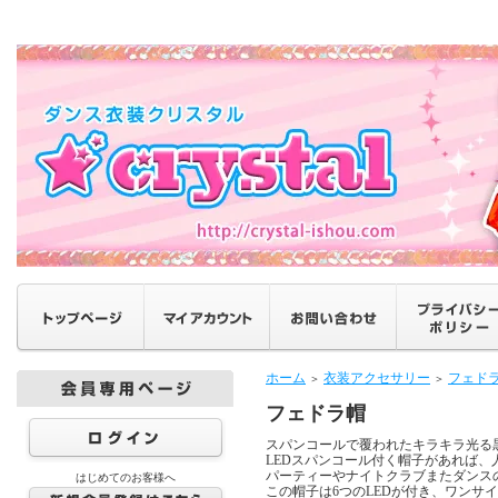
ホーム
衣装アクセサリー
フェド
＞
＞
フェドラ帽
スパンコールで覆われたキラキラ光る
LEDスパンコール付く帽子があれば
パーティーやナイトクラブまたダンス
はじめてのお客様へ
この帽子は6つのLEDが付き、ワンサ