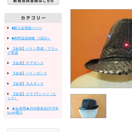
■新入会登録ページ
■有料追加体験（1回分）
【会員】バトン育成・フラッ
グ育成
【会員】チアダンス
【会員】バトンダンス
【会員】大人ダンス
【会員】クラブTシャツ（ピ
ンク）
★会員用★2026発表会DVD/B
lu-ray購入