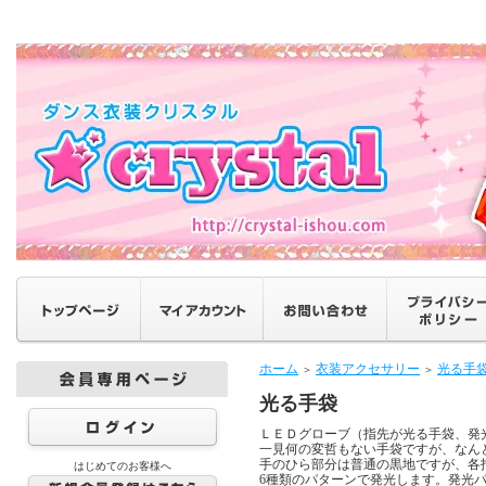
ホーム
衣装アクセサリー
光る手
＞
＞
光る手袋
ＬＥＤグローブ（指先が光る手袋、発
一見何の変哲もない手袋ですが、なん
手のひら部分は普通の黒地ですが、各
はじめてのお客様へ
6種類のパターンで発光します。発光