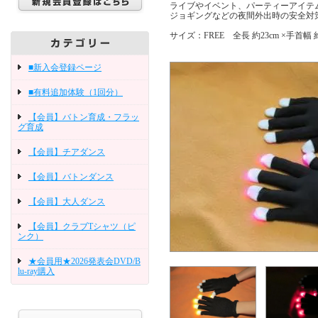
ライブやイベント、パーティーアイテ
ジョギングなどの夜間外出時の安全対
サイズ：FREE 全長 約23cm ×手首幅 約
■新入会登録ページ
■有料追加体験（1回分）
【会員】バトン育成・フラッ
グ育成
【会員】チアダンス
【会員】バトンダンス
【会員】大人ダンス
【会員】クラブTシャツ（ピ
ンク）
★会員用★2026発表会DVD/B
lu-ray購入