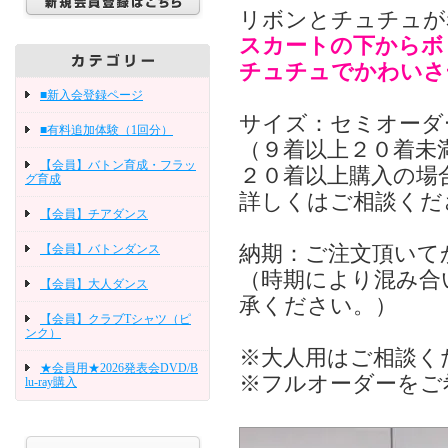
リボンとチュチュが
スカートの下からボ
チュチュでかわいさ
■新入会登録ページ
サイズ：セミオーダ
■有料追加体験（1回分）
（９着以上２０着未
【会員】バトン育成・フラッ
２０着以上購入の場
グ育成
詳しくはご相談くだ
【会員】チアダンス
【会員】バトンダンス
納期：ご注文頂いて
（時期により混み合
【会員】大人ダンス
承ください。）
【会員】クラブTシャツ（ピ
ンク）
※大人用はご相談く
★会員用★2026発表会DVD/B
※フルオーダーをご
lu-ray購入