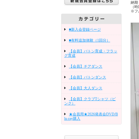
納期
（時
※フ
■新入会登録ページ
■有料追加体験（1回分）
【会員】バトン育成・フラッ
グ育成
【会員】チアダンス
【会員】バトンダンス
【会員】大人ダンス
【会員】クラブTシャツ（ピ
ンク）
★会員用★2026発表会DVD/B
lu-ray購入