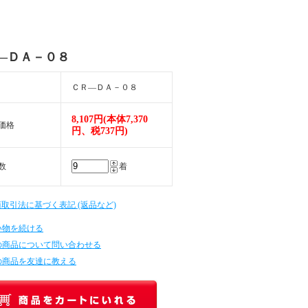
―ＤＡ－０８
ＣＲ―ＤＡ－０８
8,107円(本体7,370
価格
円、税737円)
数
着
商取引法に基づく表記 (返品など)
い物を続ける
の商品について問い合わせる
の商品を友達に教える