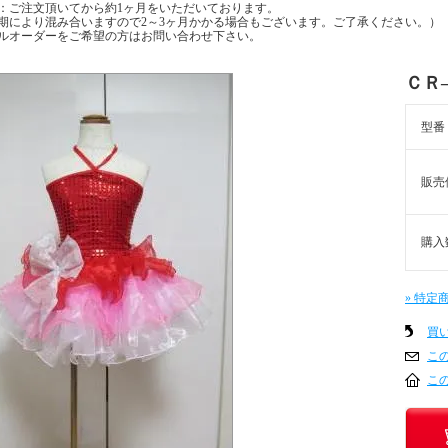
：ご注文頂いてから約1ヶ月をいただいております。
期により混み合いますので2～3ヶ月かかる場合もございます。ご了承ください。）
ルオーダーをご希望の方はお問い合わせ下さい。
ＣＲ
型番
販売
購入
» 特定
買
こ
こ